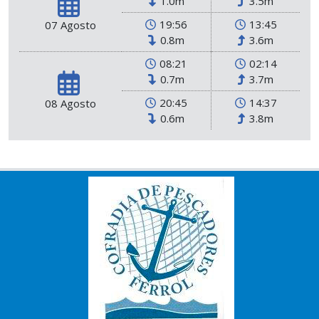
1.0m
3.5m
19:56
13:45
07 Agosto
0.8m
3.6m
08:21
02:14
0.7m
3.7m
20:45
14:37
08 Agosto
0.6m
3.8m