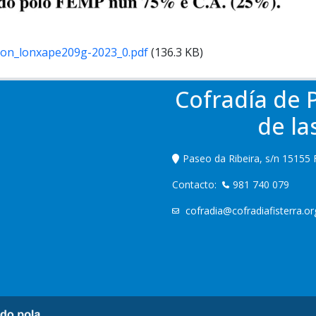
ion_lonxape209g-2023_0.pdf
(136.3 KB)
Cofradía de 
de la
Paseo da Ribeira, s/n 15155 
Contacto:
981 740 079
cofradia@cofradiafisterra.or