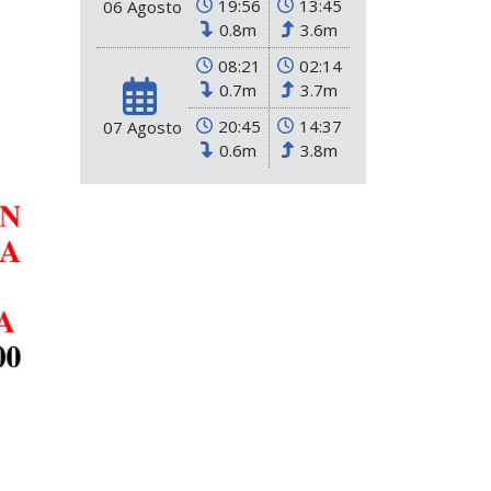
19:56
13:45
06 Agosto
0.8m
3.6m
08:21
02:14
0.7m
3.7m
20:45
14:37
07 Agosto
0.6m
3.8m