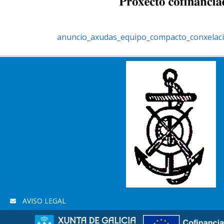
anuncio_axudas_equipo_compacto_conxelac
AVISO LEGAL