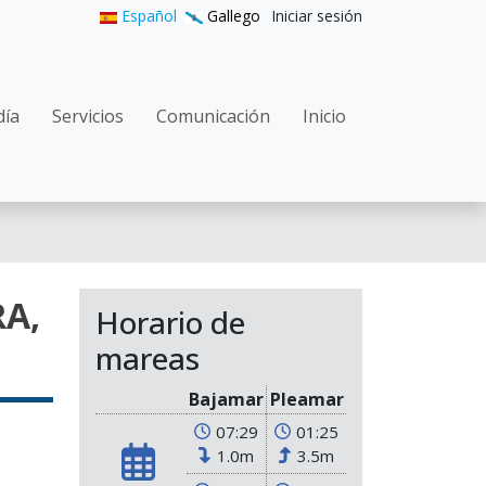
User accoun
Español
Gallego
Iniciar sesión
n navigation
día
Servicios
Comunicación
Inicio
A,
Horario de
mareas
Bajamar
Pleamar
07:29
01:25
1.0m
3.5m