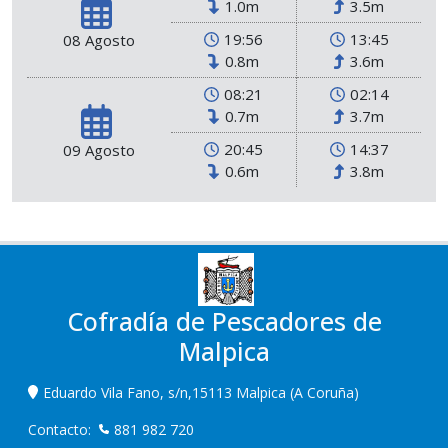
1.0m
3.5m
19:56
13:45
08 Agosto
0.8m
3.6m
08:21
02:14
0.7m
3.7m
20:45
14:37
09 Agosto
0.6m
3.8m
Cofradía de Pescadores de
Malpica
Eduardo Vila Fano, s/n,15113 Malpica (A Coruña)
Contacto:
881 982 720