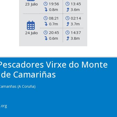
19:56
13:45
23 Julio
0.8m
3.6m
08:21
02:14
0.7m
3.7m
20:45
14:37
24 Julio
0.6m
3.8m
 Pescadores Virxe do Monte
de Camariñas
Camariñas (A Coruña)
.org