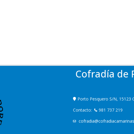
Cofradía de
Porto Pesquero S/N, 15123 
Contacto:
981 737 219
cofradia@cofradiacamarinas