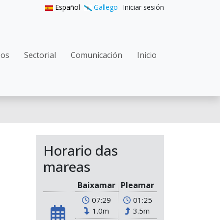
User accoun
Español
Gallego
Iniciar sesión
n principal
zos
Sectorial
Comunicación
Inicio
Horario das
mareas
Baixamar
Pleamar
07:29
01:25
1.0m
3.5m