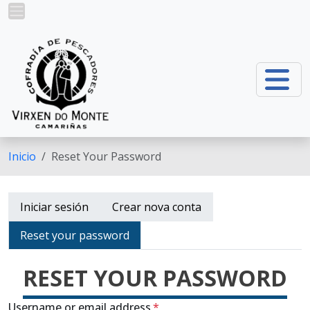
Ir o contido principal
Inicio
Reset Your Password
Lapelas principais
Iniciar sesión
Crear nova conta
Reset your password
RESET YOUR PASSWORD
Username or email address