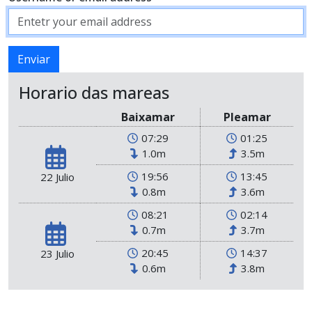
Horario das mareas
Baixamar
Pleamar
07:29
01:25
1.0m
3.5m
19:56
13:45
22 Julio
0.8m
3.6m
08:21
02:14
0.7m
3.7m
20:45
14:37
23 Julio
0.6m
3.8m