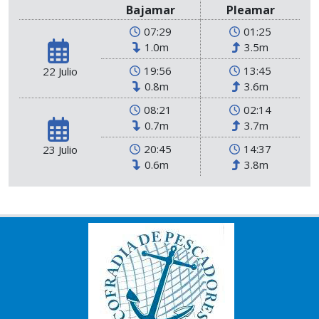
Bajamar
Pleamar
07:29
01:25
1.0m
3.5m
19:56
13:45
22 Julio
0.8m
3.6m
08:21
02:14
0.7m
3.7m
20:45
14:37
23 Julio
0.6m
3.8m