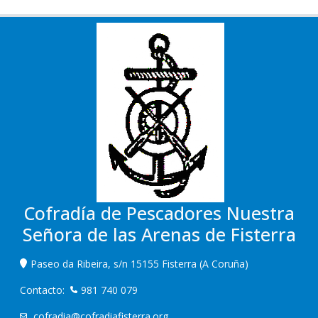
Cofradía de Pescadores Nuestra
Señora de las Arenas de Fisterra
Paseo da Ribeira, s/n 15155 Fisterra (A Coruña)
Contacto:
981 740 079
cofradia@cofradiafisterra.org