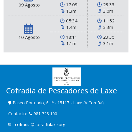
17:09
23:33
09 Agosto
1.3m
3.0m
05:34
11:52
1.4m
3.3m
18:11
23:35
10 Agosto
1.1m
3.1m
Cofradía de Pescadores de Laxe
Paseo Portuario, 6 1º - 15117 - Laxe (A Coruña)
Contacto:
981 728 100
cofradia@cofradialaxe.org