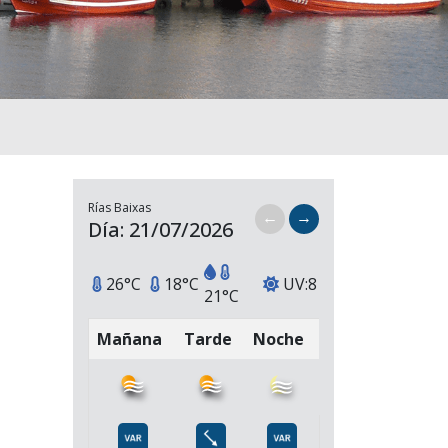
Rías Baixas
←
→
Día: 21/07/2026
26°C
18°C
UV:8
21°C
Mañana
Tarde
Noche