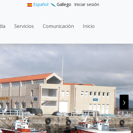
User accoun
Español
Gallego
Iniciar sesión
n navigation
día
Servicios
Comunicación
Inicio
›