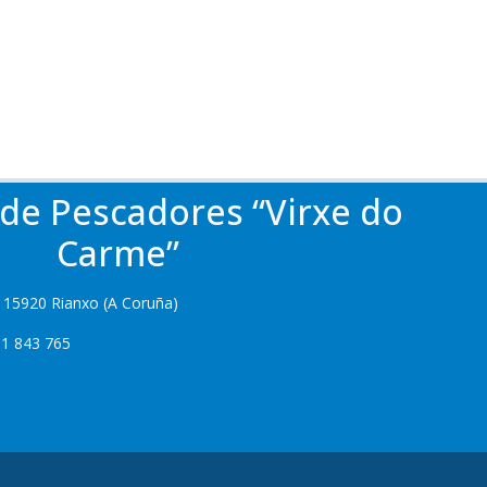
 de Pescadores “Virxe do
Carme”
 15920 Rianxo (A Coruña)
1 843 765
g