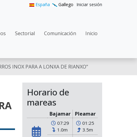
User accoun
España
Gallego
Iniciar sesión
gation
ios
Sectorial
Comunicación
Inicio
ROS INOX PARA A LONXA DE RIANXO"
Horario de
mareas
ARA
Bajamar
Pleamar
07:29
01:25
1.0m
3.5m