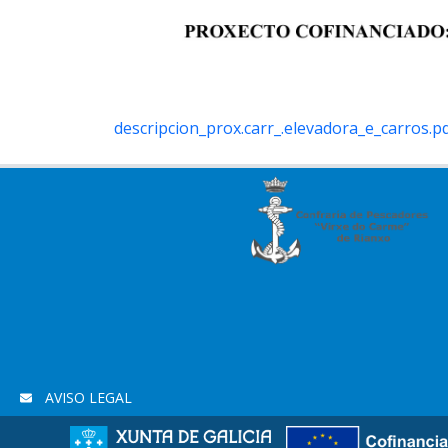
descripcion_prox.carr_.elevadora_e_carros.p
AVISO LEGAL