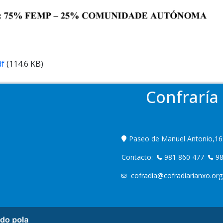
df
(114.6 KB)
Confraría
Paseo de Manuel Antonio,16
Contacto:
981 860 477
98
cofradia@cofradiarianxo.or