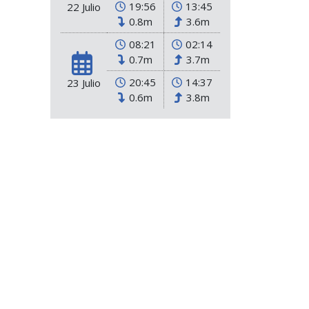
19:56
13:45
22 Julio
0.8m
3.6m
08:21
02:14
0.7m
3.7m
20:45
14:37
23 Julio
0.6m
3.8m