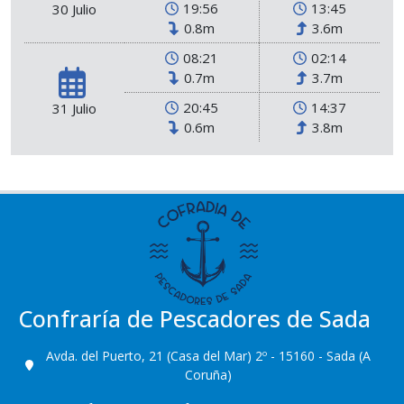
19:56
13:45
30 Julio
0.8m
3.6m
08:21
02:14
0.7m
3.7m
20:45
14:37
31 Julio
0.6m
3.8m
Confraría de Pescadores de Sada
Avda. del Puerto, 21 (Casa del Mar) 2º - 15160 - Sada (A
Coruña)