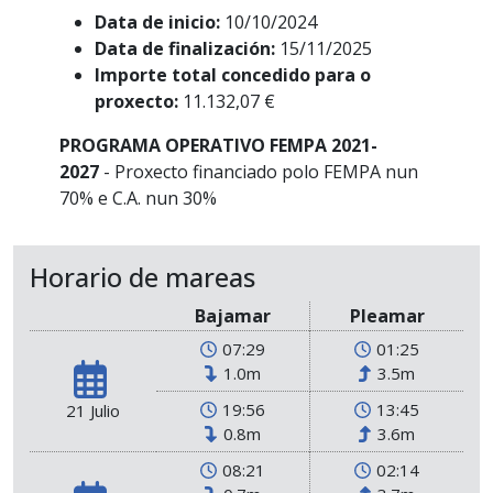
Data de inicio:
10/10/2024
Data de finalización:
15/11/2025
Importe total concedido para o
proxecto:
11.132,07 €
PROGRAMA OPERATIVO FEMPA 2021-
2027
- Proxecto financiado polo FEMPA nun
70% e C.A. nun 30%
Horario de mareas
Bajamar
Pleamar
07:29
01:25
1.0m
3.5m
19:56
13:45
21 Julio
0.8m
3.6m
08:21
02:14