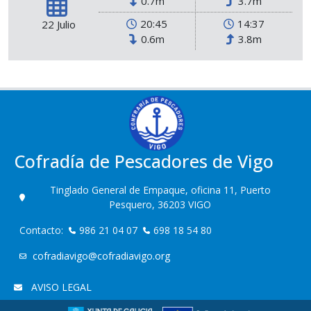
0.7m
3.7m
20:45
14:37
22 Julio
0.6m
3.8m
Cofradía de Pescadores de Vigo
Tinglado General de Empaque, oficina 11, Puerto
Pesquero, 36203 VIGO
Contacto:
986 21 04 07
698 18 54 80
cofradiavigo@cofradiavigo.org
AVISO LEGAL