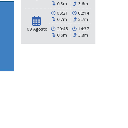
0.8m
3.6m
08:21
02:14
0.7m
3.7m
20:45
14:37
09 Agosto
0.6m
3.8m