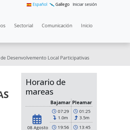
User accoun
Español
Gallego
Iniciar sesión
gation
ios
Sectorial
Comunicación
Inicio
e Desenvolvemento Local Participativas
S
Horario de
mareas
AS
Bajamar
Pleamar
07:29
01:25
1.0m
3.5m
19:56
13:45
08 Agosto