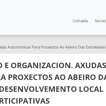
Main navi
Cofradía
Servic
 Autonómicas Para Proxectos Ao Abeiro Das Extratexias d
 E ORGANIZACION. AXUDA
A PROXECTOS AO ABEIRO D
E DESENVOLVEMENTO LOCAL
RTICIPATIVAS