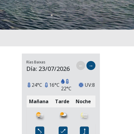
Rías Baixas
←
→
Día: 23/07/2026
24°C
16°C
UV:8
22°C
Mañana
Tarde
Noche