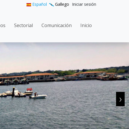
User accoun
Español
Gallego
Iniciar sesión
gation
ios
Sectorial
Comunicación
Inicio
›