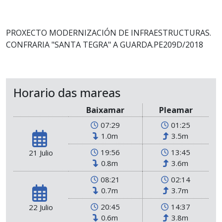
PROXECTO MODERNIZACIÓN DE INFRAESTRUCTURAS.
CONFRARIA "SANTA TEGRA" A GUARDA.PE209D/2018
Horario das mareas
Baixamar
Pleamar
07:29
01:25
1.0m
3.5m
19:56
13:45
21 Julio
0.8m
3.6m
08:21
02:14
0.7m
3.7m
20:45
14:37
22 Julio
0.6m
3.8m