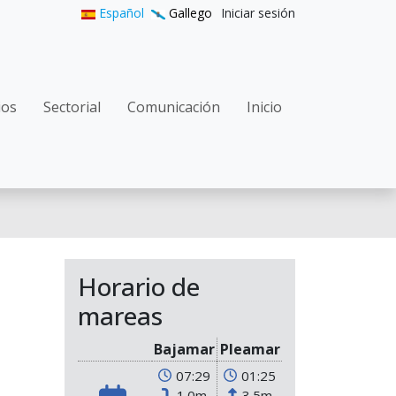
User accoun
Español
Gallego
Iniciar sesión
gation
ios
Sectorial
Comunicación
Inicio
Horario de
mareas
Bajamar
Pleamar
07:29
01:25
1.0m
3.5m