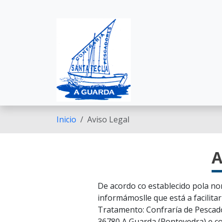
Pasar al contenido principal
Inicio
Aviso Legal
A
De acordo co establecido pola no
informámoslle que está a facilita
Tratamento: Confraría de Pescador
36780 A Guarda (Pontevedra) e c