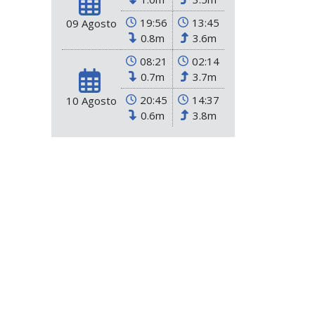
19:56
13:45
09 Agosto
0.8m
3.6m
08:21
02:14
0.7m
3.7m
20:45
14:37
10 Agosto
0.6m
3.8m