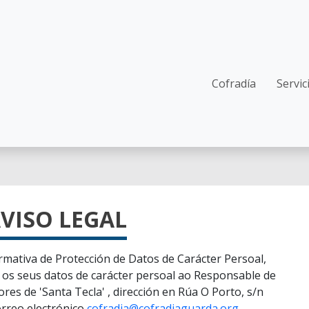
Main navi
Cofradía
Servic
VISO LEGAL
rmativa de Protección de Datos de Carácter Persoal,
r os seus datos de carácter persoal ao Responsable de
es de 'Santa Tecla' , dirección en Rúa O Porto, s/n
orreo electrónico
cofradia@cofradiaguarda.org
.