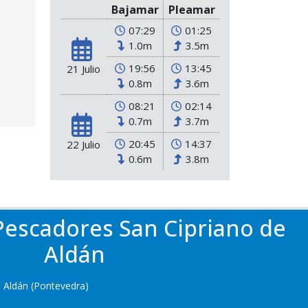
Bajamar
Pleamar
07:29
01:25
1.0m
3.5m
19:56
13:45
21 Julio
0.8m
3.6m
08:21
02:14
0.7m
3.7m
20:45
14:37
22 Julio
0.6m
3.8m
Pescadores San Cipriano de
Aldán
 Aldán (Pontevedra)