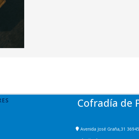
Cofradía de 
Avenida José Graña,31 36945