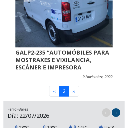
GALP2-235 “AUTOMÓBILES PARA
MOSTRAXES E VIXILANCIA,
ESCÁNER E IMPRESORA
9 Noviembre, 2022
Paginación
Página anterior
Página actual
Siguiente página
‹‹
2
››
Ferrol-Bares
←
→
Día: 22/07/2026
28°C
19°C
14°C
UV:8