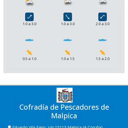
1.0 a 3.0
1.0 a 3.0
2.0 a 3.0
0.5 a 1.0
1.0 a 1.5
1.5 a 2.0
Cofradía de Pescadores de
Malpica
Eduardo Vila Fano, s/n,15113 Malpica (A Coruña)