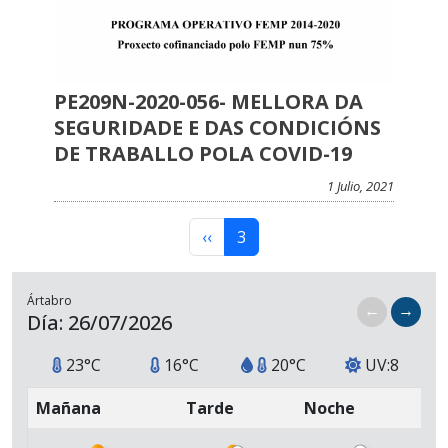
PE209N-2020-056- MELLORA DA
SEGURIDADE E DAS CONDICIÓNS
DE TRABALLO POLA COVID-19
1 Julio, 2021
Paginación
Página anterior
Página actual
‹‹
3
Ártabro
←
→
Día: 26/07/2026
23°C
16°C
20°C
UV:8
Mañana
Tarde
Noche