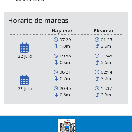
Horario de mareas
Bajamar
Pleamar
07:29
01:25
1.0m
3.5m
19:56
13:45
22 Julio
0.8m
3.6m
08:21
02:14
0.7m
3.7m
20:45
14:37
23 Julio
0.6m
3.8m