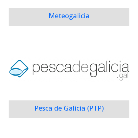
Meteogalicia
Pesca de Galicia (PTP)