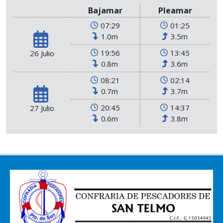
Bajamar
Pleamar
07:29
01:25
1.0m
3.5m
19:56
13:45
26 Julio
0.8m
3.6m
08:21
02:14
0.7m
3.7m
20:45
14:37
27 Julio
0.6m
3.8m