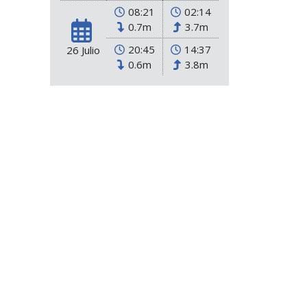
08:21
02:14
0.7m
3.7m
20:45
14:37
26 Julio
0.6m
3.8m