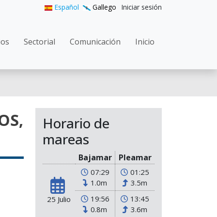
User accoun
Español
Gallego
Iniciar sesión
gation
ios
Sectorial
Comunicación
Inicio
OS,
Horario de
mareas
Bajamar
Pleamar
07:29
01:25
1.0m
3.5m
19:56
13:45
25 Julio
0.8m
3.6m