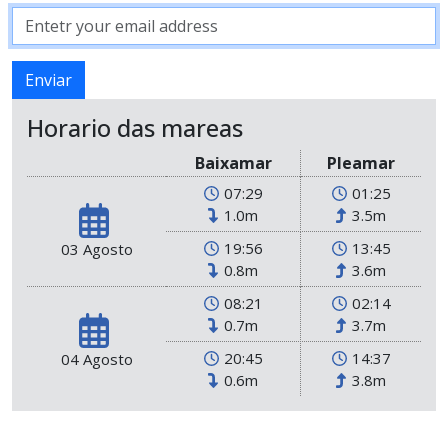
Horario das mareas
Baixamar
Pleamar
07:29
01:25
1.0m
3.5m
19:56
13:45
03 Agosto
0.8m
3.6m
08:21
02:14
0.7m
3.7m
20:45
14:37
04 Agosto
0.6m
3.8m