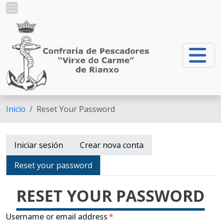
Ir o contido principal
Inicio
Reset Your Password
Lapelas principais
Iniciar sesión
Crear nova conta
Reset your password
RESET YOUR PASSWORD
Username or email address