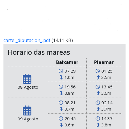
cartel_diputacion_.pdf
(14.11 KB)
Horario das mareas
Baixamar
Pleamar
07:29
01:25
1.0m
3.5m
19:56
13:45
08 Agosto
0.8m
3.6m
08:21
02:14
0.7m
3.7m
20:45
14:37
09 Agosto
0.6m
3.8m