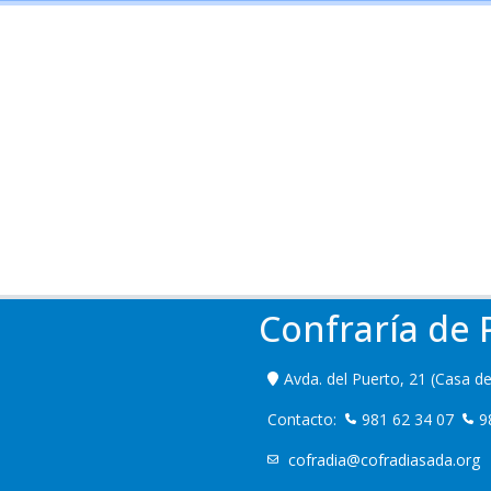
Confraría de
Avda. del Puerto, 21 (Casa de
Contacto:
981 62 34 07
9
cofradia@cofradiasada.org