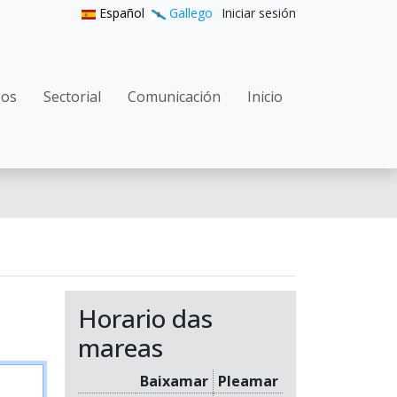
User accoun
Español
Gallego
Iniciar sesión
n principal
zos
Sectorial
Comunicación
Inicio
Horario das
mareas
Baixamar
Pleamar