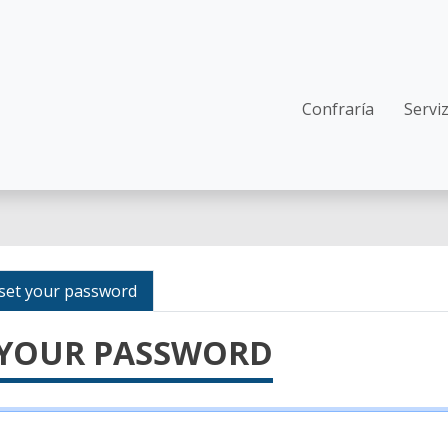
Navegació
Confraría
Servi
set your password
 YOUR PASSWORD