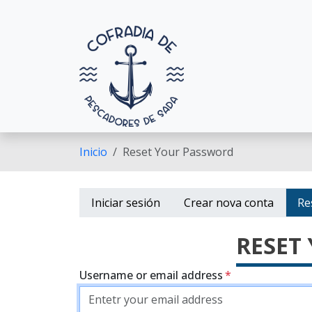
Ir o contido principal
Inicio
Reset Your Password
Lapelas principais
Iniciar sesión
Crear nova conta
Re
RESET
Username or email address