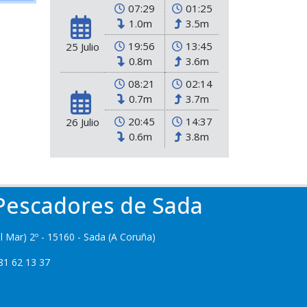
07:29
01:25
1.0m
3.5m
19:56
13:45
25 Julio
0.8m
3.6m
08:21
02:14
0.7m
3.7m
20:45
14:37
26 Julio
0.6m
3.8m
 Pescadores de Sada
l Mar) 2º - 15160 - Sada (A Coruña)
81 62 13 37