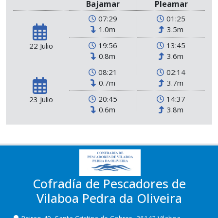
Bajamar
Pleamar
07:29
01:25
1.0m
3.5m
19:56
13:45
22 Julio
0.8m
3.6m
08:21
02:14
0.7m
3.7m
20:45
14:37
23 Julio
0.6m
3.8m
Cofradía de Pescadores de
Vilaboa Pedra da Oliveira