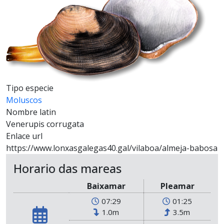
Tipo especie
Moluscos
Nombre latin
Venerupis corrugata
Enlace url
https://www.lonxasgalegas40.gal/vilaboa/almeja-babosa
Horario das mareas
Baixamar
Pleamar
07:29
01:25
1.0m
3.5m