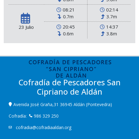
08:21
02:14
0.7m
3.7m
20:45
14:37
23 Julio
0.6m
3.8m
Cofradía de Pescadores San
Cipriano de Aldán
Avenida José Graña,31 36945 Aldán (Pontevedra)
Cofradía:
986 329 250
cofradia@cofradiaaldan.org