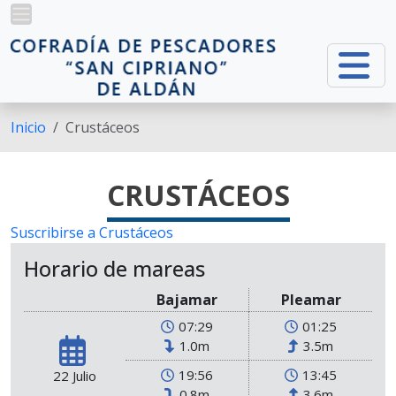
Pasar al contenido principal
Inicio
Crustáceos
CRUSTÁCEOS
Suscribirse a Crustáceos
Horario de mareas
Bajamar
Pleamar
07:29
01:25
1.0m
3.5m
19:56
13:45
22 Julio
0.8m
3.6m