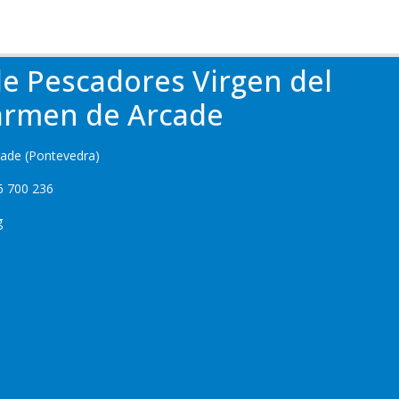
de Pescadores Virgen del
armen de Arcade
cade (Pontevedra)
6 700 236
g