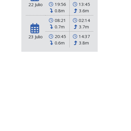
19:56
13:45
22 Julio
0.8m
3.6m
08:21
02:14
0.7m
3.7m
20:45
14:37
23 Julio
0.6m
3.8m