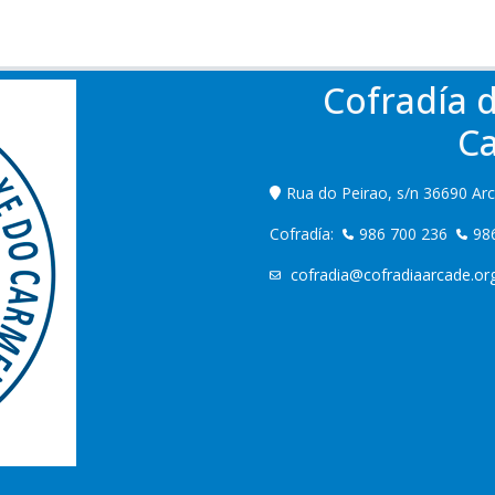
Cofradía 
C
Rua do Peirao, s/n 36690 Ar
Cofradía:
986 700 236
98
cofradia@cofradiaarcade.or