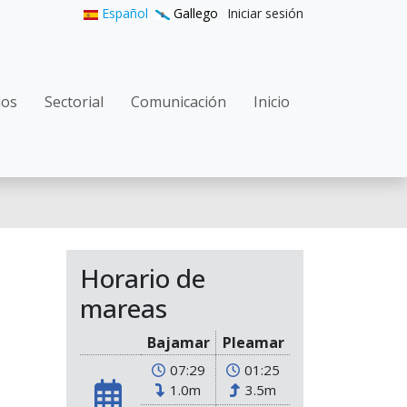
User accoun
Español
Gallego
Iniciar sesión
gation
ios
Sectorial
Comunicación
Inicio
Horario de
mareas
Bajamar
Pleamar
07:29
01:25
1.0m
3.5m