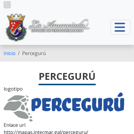
Pasar al contenido principal
Inicio
Percegurú
PERCEGURÚ
logotipo
Enlace url
http://mapas.intecmar.gal/perceguru/