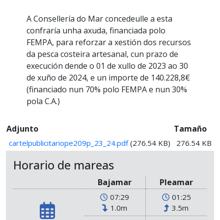
A Consellería do Mar concedeulle a esta
confraría unha axuda, financiada polo
FEMPA, para reforzar a xestión dos recursos
da pesca costeira artesanal, cun prazo de
execución dende o 01 de xullo de 2023 ao 30
de xuño de 2024, e un importe de 140.228,8€
(financiado nun 70% polo FEMPA e nun 30%
pola C.A.)
Adjunto
Tamaño
cartelpublicitariope209p_23_24.pdf
(276.54 KB)
276.54 KB
Horario de mareas
Bajamar
Pleamar
07:29
01:25
1.0m
3.5m