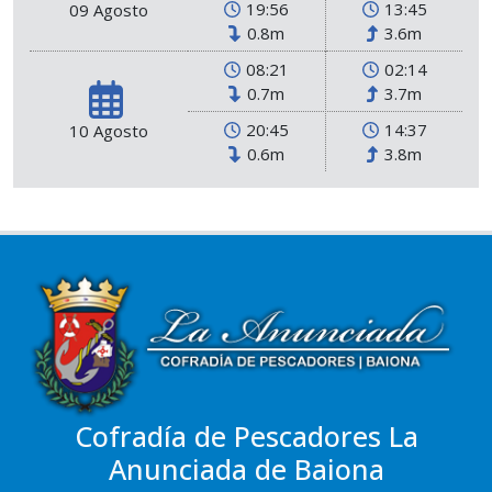
19:56
13:45
09 Agosto
0.8m
3.6m
08:21
02:14
0.7m
3.7m
20:45
14:37
10 Agosto
0.6m
3.8m
Cofradía de Pescadores La
Anunciada de Baiona