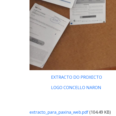
EXTRACTO DO PROXECTO
LOGO CONCELLO NARON
extracto_para_paxina_web.pdf
(104.49 KB)