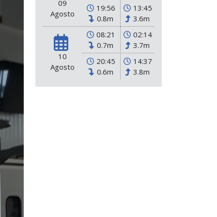
09
19:56
13:45
Agosto
0.8m
3.6m
08:21
02:14
0.7m
3.7m
10
20:45
14:37
Agosto
0.6m
3.8m