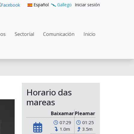
User accoun
Español
Gallego
Iniciar sesión
n principal
zos
Sectorial
Comunicación
Inicio
Horario das
mareas
Baixamar
Pleamar
07:29
01:25
1.0m
3.5m