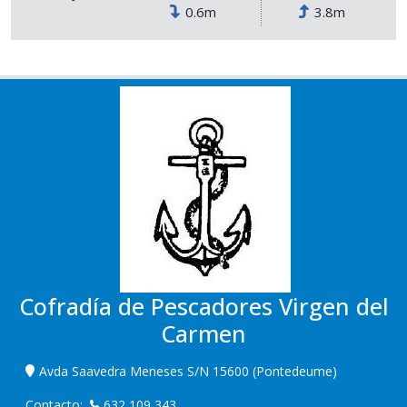
0.6m
3.8m
Cofradía de Pescadores Virgen del
Carmen
Avda Saavedra Meneses S/N 15600 (Pontedeume)
Contacto:
632 109 343