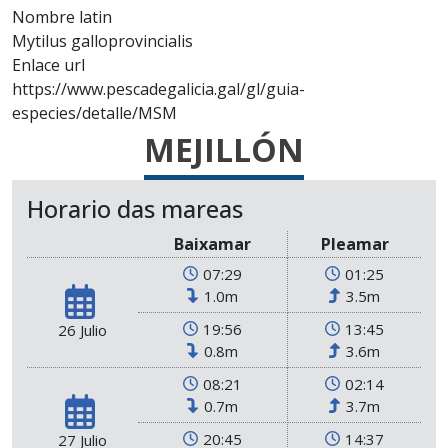
Nombre latin
Mytilus galloprovincialis
Enlace url
https://www.pescadegalicia.gal/gl/guia-
especies/detalle/MSM
MEJILLÓN
Horario das mareas
Baixamar
Pleamar
07:29
01:25
1.0m
3.5m
19:56
13:45
26 Julio
0.8m
3.6m
08:21
02:14
0.7m
3.7m
20:45
14:37
27 Julio