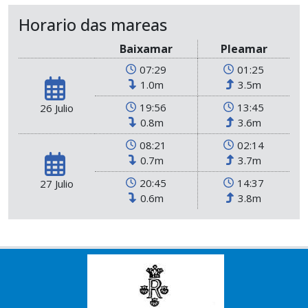
Horario das mareas
Baixamar
Pleamar
07:29
01:25
1.0m
3.5m
19:56
13:45
26 Julio
0.8m
3.6m
08:21
02:14
0.7m
3.7m
20:45
14:37
27 Julio
0.6m
3.8m