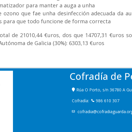
limatizador para manter a auga a unha
e ozono que fae unha desinfección adecuada da a
s para que todo funcione de forma correcta
otal de 21010,44 €uros, dos que 14707,31 €uros s
utónoma de Galicia (30%): 6303,13 €uros
Cofradía de P
Rúa O Porto, s/n 36780 A Gu
Cofradía:
986 610 307
cofradia@cofradiaguarda.o