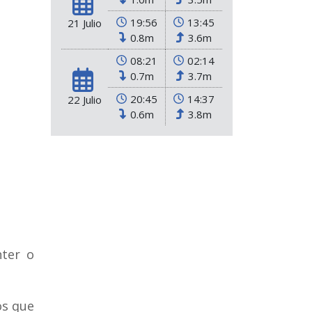
19:56
13:45
21 Julio
0.8m
3.6m
08:21
02:14
0.7m
3.7m
20:45
14:37
22 Julio
0.6m
3.8m
nter o
os que