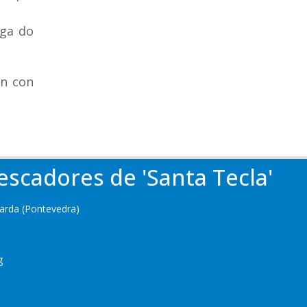
uga do
on con
escadores de 'Santa Tecla'
arda (Pontevedra)
rg