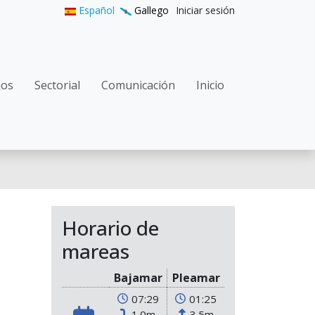
User accoun
Español
Gallego
Iniciar sesión
gation
ios
Sectorial
Comunicación
Inicio
Horario de
mareas
Bajamar
Pleamar
07:29
01:25
1.0m
3.5m