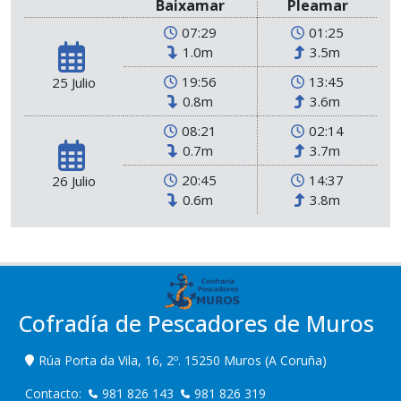
Baixamar
Pleamar
07:29
01:25
1.0m
3.5m
19:56
13:45
25 Julio
0.8m
3.6m
08:21
02:14
0.7m
3.7m
20:45
14:37
26 Julio
0.6m
3.8m
Cofradía de Pescadores de Muros
Rúa Porta da Vila, 16, 2º. 15250 Muros (A Coruña)
Contacto:
981 826 143
981 826 319