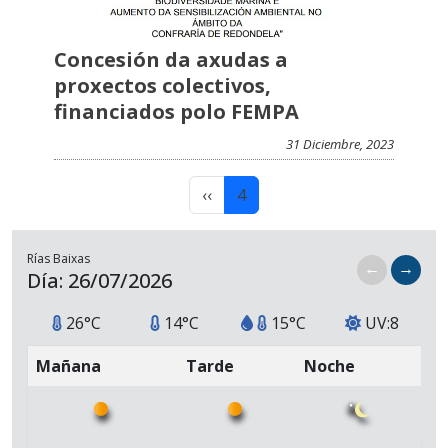
Concesión da axudas a
proxectos colectivos,
financiados polo FEMPA
31 Diciembre, 2023
Paginación
Página anterior
Página actual
‹‹
4
Rías Baixas
←
→
Día: 26/07/2026
26°C
14°C
15°C
UV:8
Mañana
Tarde
Noche