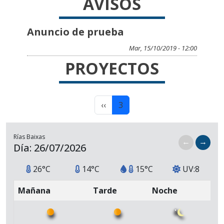
AVISOS
Anuncio de prueba
Mar, 15/10/2019 - 12:00
PROYECTOS
Paxinación
Páxina anterior
Páxina actual
‹‹
3
Rías Baixas
←
→
Día: 26/07/2026
26°C
14°C
15°C
UV:8
Mañana
Tarde
Noche