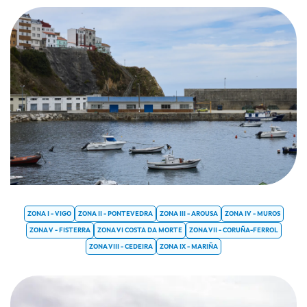
ZONA I - VIGO
ZONA II - PONTEVEDRA
ZONA III - AROUSA
ZONA IV - MUROS
ZONA V - FISTERRA
ZONA VI COSTA DA MORTE
ZONA VII - CORUÑA-FERROL
ZONA VIII - CEDEIRA
ZONA IX - MARIÑA