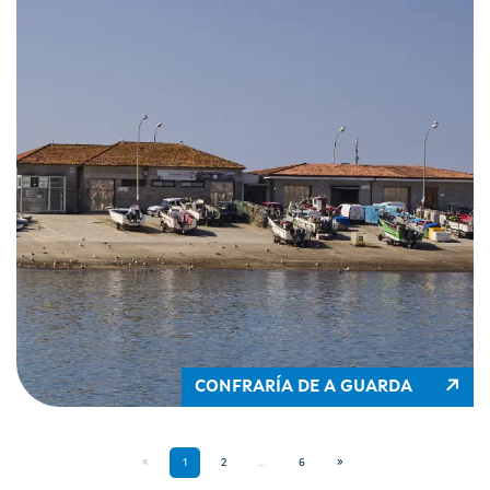
CONFRARÍA DE A GUARDA
«
1
2
…
6
»