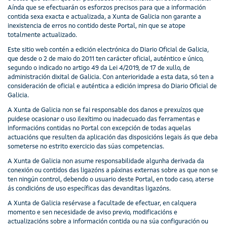
Aínda que se efectuarán os esforzos precisos para que a información
contida sexa exacta e actualizada, a Xunta de Galicia non garante a
inexistencia de erros no contido deste Portal, nin que se atope
totalmente actualizado.
Este sitio web contén a edición electrónica do Diario Oficial de Galicia,
que desde o 2 de maio do 2011 ten carácter oficial, auténtico e único,
segundo o indicado no artigo 49 da Lei 4/2019, de 17 de xullo, de
administración dixital de Galicia. Con anterioridade a esta data, só ten a
consideración de oficial e auténtica a edición impresa do Diario Oficial de
Galicia.
A Xunta de Galicia non se fai responsable dos danos e prexuízos que
puidese ocasionar o uso ilexítimo ou inadecuado das ferramentas e
informacións contidas no Portal con excepción de todas aquelas
actuacións que resulten da aplicación das disposicións legais ás que deba
someterse no estrito exercicio das súas competencias.
A Xunta de Galicia non asume responsabilidade algunha derivada da
conexión ou contidos das ligazóns a páxinas externas sobre as que non se
ten ningún control, debendo o usuario deste Portal, en todo caso, aterse
ás condicións de uso específicas das devanditas ligazóns.
A Xunta de Galicia resérvase a facultade de efectuar, en calquera
momento e sen necesidade de aviso previo, modificacións e
actualizacións sobre a información contida ou na súa configuración ou