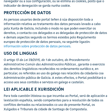
navegador ou a súa configuración, ou se elimina as cookies, posto que o
indicador de denegación se garda nunha cookie.
PROTECCIÓN DE DATOS
As persoas usuarias deste portal teñen á súa disposición toda a
información relativa ao tratamento dos datos persoais levado a cabo
pola Xunta de Galicia, incluíndo o modo no que poden exercitar os
dereitos, o contacto cos delegados e as delegadas de protección de datos
e demais aspectos segundo os termos esixidos polo Regulamento
europeo de protección de datos persoais, na seguinte ligazón:
información sobre protección de datos persoais
.
USO DE LINGUAS
O artigo
13 da Lei 39/2015, do 1 de outubro, do Procedemento
Administrativo Común das Administracións Públicas
, garante o exercicio
dos dereitos lingüísticos recoñecidos no ordenamento xurídico e, en
particular, os referidos ao uso do galego nas relacións da cidadanía coa
Administración pública de Galicia. A estes efectos, o Portal posibilitará o
acceso aos seus contidos e servizos en galego e castelán.
LEI APLICABLE E XURISDICIÓN
Para toda cuestión litixiosa ou que incumba ao Portal, será de aplicación a
lexislación española, sendo competentes para a resolución de todos os
conflitos derivados ou relacionados co uso do presente Portal, os
Xulgados e Tribunais da cidade de Santiago de Compostela.