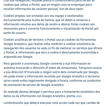
Coa súa navegación, vostede presta o consentimento para recibir as
cookies que utiliza o Portal, que en ningún caso se empregan para
recoller información de carácter persoal. Son de dous tipos:
Cookies propias
: son enviadas aos seu equipo e xestionadas
exclusivamente pola Xunta de Galicia, que só obtén e conserva a
información relativa aos datos de sesión e idioma. Estas cookies son
necesarias para o correcto funcionamento e visualización do Portal por
parte do usuario.
Cookies analíticas de terceiro
: o Portal usa as cookies da ferramenta
Google Analytics, que realiza unha medición e análise estatística da
navegación dos usuarios na web, co fin de mellorar os servizos que ofrece
o Portal. A información que xera a cookie é directamente transmitida e
arquivada por Google.
Para garantir o anonimato, Google converte a súa información en
anónima truncando a dirección IP antes de almacenala. Tampouco asocia
a súa dirección IP truncada a ningún outro dato conservado por Google,
nin pode enviar a información recollida por Google Analytics a terceiros
salvo cando estea legalmente obrigado a facelo, conforme as condicións
de prestación do servizo de Google Analytics.
Se vostede desexa denegar o permiso para o tratamento estatístico dos
datos ou da información con Google Analytics, prema
aquí
.
Lembrámoslle que deberá executar esta acción cada vez que cambie de