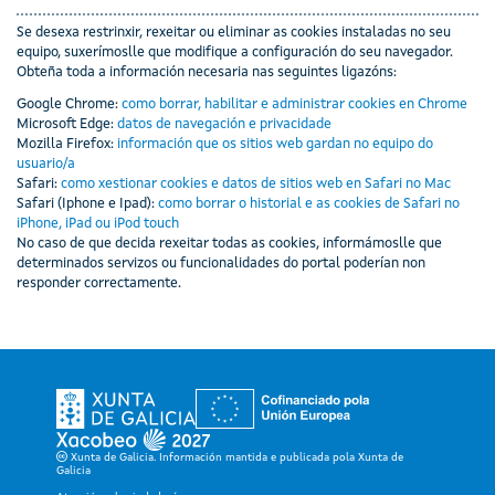
Se desexa restrinxir, rexeitar ou eliminar as cookies instaladas no seu
equipo, suxerímoslle que modifique a configuración do seu navegador.
Obteña toda a información necesaria nas seguintes ligazóns:
Google Chrome:
como borrar, habilitar e administrar cookies en Chrome
Microsoft Edge:
datos de navegación e privacidade
Mozilla Firefox:
información que os sitios web gardan no equipo do
usuario/a
Safari:
como xestionar cookies e datos de sitios web en Safari no Mac
Safari (Iphone e Ipad):
como borrar o historial e as cookies de Safari no
iPhone, iPad ou iPod touch
No caso de que decida rexeitar todas as cookies, informámoslle que
determinados servizos ou funcionalidades do portal poderían non
responder correctamente.
Ligazón á web da Xunta
Ligazón á web da Xunta
Ligazón á web da Xunta
Xunta de Galicia. Información mantida e publicada pola Xunta de
Galicia