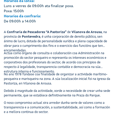
Horarios da lonxa:
Luns a venres de 09:00h ata finalizar poxa.
Poxa: 15:00h
Horarios da confraría:
De 09:00h a 14:00h
A
Confraría de Pescadores “A Pastoriza”
de
Vilanova de Arousa
, na
provincia de
Pontevedra
, é unha corporación de dereito público, sen
ánimo de lucro, dotada de personalidade xurídica e plena capacidade de
obrar para o cumprimento dos fins e o exercicio das funcións que ten
encomendadas.
Actúa como órgano de consulta e colaboración coa Administración na
promoción do sector pesqueiro e representa os intereses económicos e
corporativos dos profesionais do sector, de acordo cos principios de
respecto á legalidade, transparencia contable e democracia na súa
estrutura interna e funcionamento.
No ano 1978 fúndase coa finalidade de organizar a actividade marítimo-
pesqueira e marisqueira na zona. A súa localización inicial foi na igrexa da
Pastoriza, en Vilanova de Arousa.
Debido á magnitude da actividade, xorde a necesidade de crear unha sede
permanente, que se establece definitivamente na Praza do Parque.
O noso compromiso actual xira arredor dunha serie de valores como a
transparencia e a comunicación, a sustentabilidade, así como a formación
e a mellora continua do sector.