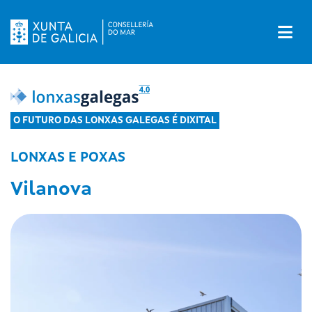
A
O FUTURO DAS LONXAS GALEGAS É DIXITAL
LONXAS E POXAS
Vilanova