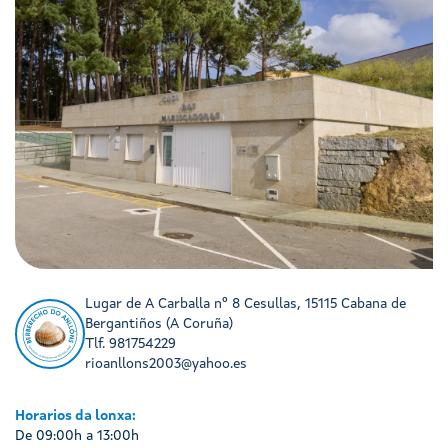
Lugar de A Carballa nº 8 Cesullas, 15115 Cabana de
Bergantiños (A Coruña)
Tlf. 981754229
rioanllons2003@yahoo.es
Horarios da lonxa:
De 09:00h a 13:00h