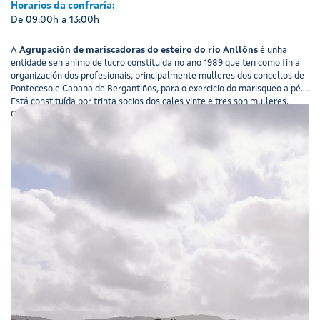
Horarios da confraría:
De 09:00h a 13:00h
A
Agrupación de mariscadoras do esteiro do río Anllóns
é unha
entidade sen animo de lucro constituída no ano 1989 que ten como fin a
organización dos profesionais, principalmente mulleres dos concellos de
Ponteceso e Cabana de Bergantiños, para o exercicio do marisqueo a pé.
Está constituída por trinta socios dos cales vinte e tres son mulleres.
Outras función da agrupación son o establecemento de relación con
organizacións que perseguen fins similares, intervir nos problemas que
afectan ás mariscadoras propoñendo ás distintas administracións e
confrarías cantas medidas se consideren necesarias para facilitar o
desenvolvemento do sector na defensa dos intereses das socias,
promover a organización das mariscadoras, respectando e facendo
respectar a normativa legal vixente, fomentar e crear todas as
estructuras necesarias para acadar os fins anteriores e actuar como
órgano de consulta e colaboración coas administracións na defensa e
promoción das profesionais.