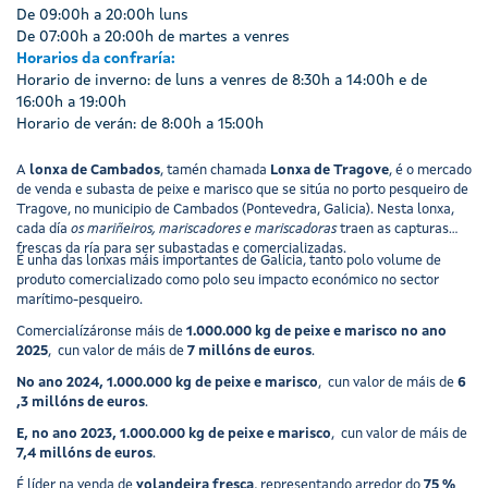
De 09:00h a 20:00h luns
De 07:00h a 20:00h de martes a venres
Horarios da confraría:
Horario de inverno: de luns a venres de 8:30h a 14:00h e de
16:00h a 19:00h
Horario de verán: de 8:00h a 15:00h
A
lonxa de Cambados
, tamén chamada
Lonxa de Tragove
, é o mercado
de venda e subasta de peixe e marisco que se sitúa no porto pesqueiro de
Tragove, no municipio de Cambados (Pontevedra, Galicia). Nesta lonxa,
cada día
os mariñeiros, mariscadores e mariscadoras
traen as capturas
frescas da ría para ser subastadas e comercializadas.
É unha das lonxas máis importantes de Galicia, tanto polo volume de
produto comercializado como polo seu impacto económico no sector
marítimo-pesqueiro.
Comercialízáronse máis de
1.000.000 kg de peixe e marisco no ano
2025
, cun valor de máis de
7 millóns de euros
.
No ano 2024, 1.000.000 kg de peixe e marisco
, cun valor de máis de
6
,3 millóns de euros
.
E, no ano 2023, 1.000.000 kg de peixe e marisco
, cun valor de máis de
7,4 millóns de euros
.
É líder na venda de
volandeira fresca
, representando arredor do
75 %