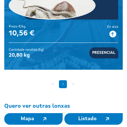
Polbo
Prezo €/kg
En alza
10,56 €
Cantidade vendida (kg)
PRESENCIAL
20,80 kg
«
1
»
Quero ver outras lonxas
Mapa
Listado