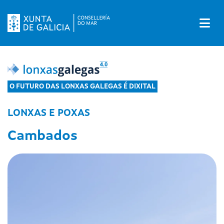
A
O FUTURO DAS LONXAS GALEGAS É DIXITAL
LONXAS E POXAS
Cambados