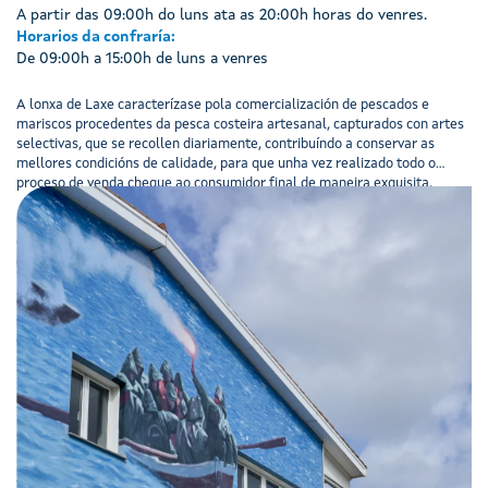
A partir das 09:00h do luns ata as 20:00h horas do venres.
Horarios da confraría:
De 09:00h a 15:00h de luns a venres
A lonxa de Laxe caracterízase pola comercialización de pescados e
mariscos procedentes da pesca costeira artesanal, capturados con artes
selectivas, que se recollen diariamente, contribuíndo a conservar as
mellores condicións de calidade, para que unha vez realizado todo o
proceso de venda chegue ao consumidor final de maneira exquisita.
Para que o consumidor poida coñecer en todo o momento as
características do pescado que consume, a lonxa de Laxe realiza unha
campaña de información moi ampla, que vai dende a colocación de paneis
informativos no interior da propia lonxa, ata a elaboración de trípticos
divulgativos onde se relata todo o proceso de manipulación, dende a
chegada do pescado á lonxa ata que é mercado polo compradores, que o
distribuirán polos distintos puntos de venda.
Esta campaña de información pretende concienciar ó consumidor da
necesidade de esixir que lle ofrezan a mellor calidade posible á hora de
mercar un pescado ou marisco, así como coñecer en todo momento a súa
procedencia.
A lonxa de Laxe ofrece a día de hoxe a mellor calidade a hora de mercar