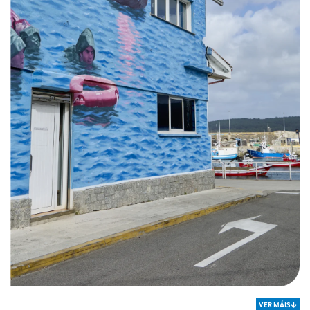
pescados e mariscos, polo que si unha persoa busca calidade garantida
debe solicitar no seu punto de venta habitual pescados e mariscos do
Mardelaxe
; tamén poden solicitar información no teléfono 981 728 100,
onde lle informarán do distribuidor de pescados e mariscos
Mardelaxe
,
máis próximo a súa localidade.
VER MÁIS