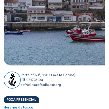
Porto nº 6 1º, 15117 Laxe (A Coruña)
Tlf. 981728100
cofradia@cofradialaxe.org
POXA PRESENCIAL
Horarios da lonxa: