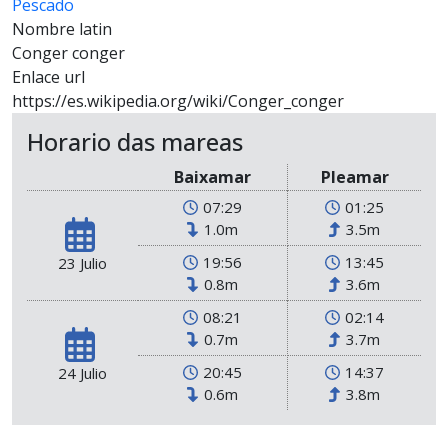
Pescado
Nombre latin
Conger conger
Enlace url
https://es.wikipedia.org/wiki/Conger_conger
Horario das mareas
Baixamar
Pleamar
07:29
01:25
1.0m
3.5m
19:56
13:45
23 Julio
0.8m
3.6m
08:21
02:14
0.7m
3.7m
20:45
14:37
24 Julio
0.6m
3.8m