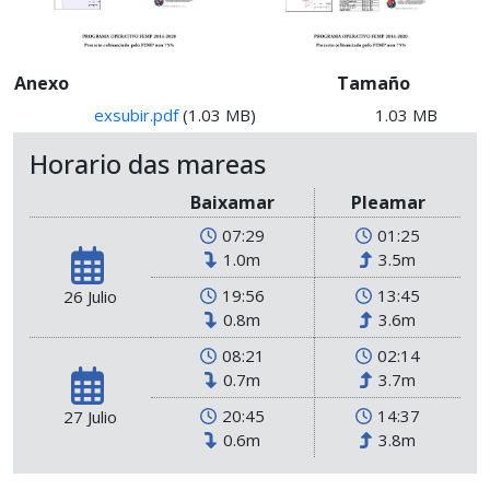
Anexo
Tamaño
exsubir.pdf
(1.03 MB)
1.03 MB
Horario das mareas
Baixamar
Pleamar
07:29
01:25
1.0m
3.5m
19:56
13:45
26 Julio
0.8m
3.6m
08:21
02:14
0.7m
3.7m
20:45
14:37
27 Julio
0.6m
3.8m