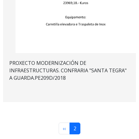
PROXECTO MODERNIZACIÓN DE
INFRAESTRUCTURAS. CONFRARIA "SANTA TEGRA"
A GUARDA.PE209D/2018
Paginación
Página anterior
Página actual
‹‹
2