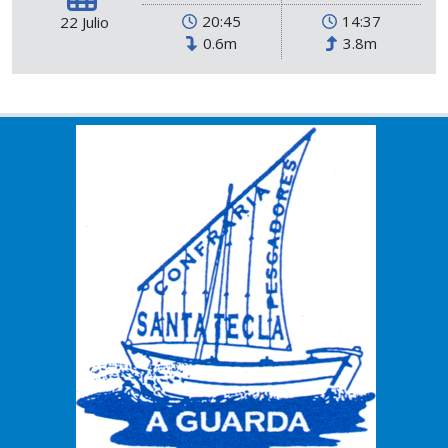
20:45
14:37
22 Julio
0.6m
3.8m