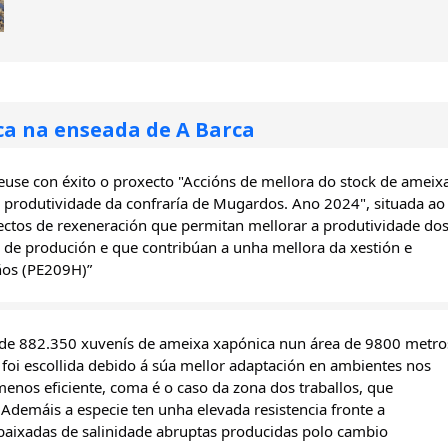
a na enseada de A Barca
e con éxito o proxecto "Accións de mellora do stock de ameixa
 produtividade da confraría de Mugardos. Ano 2024", situada ao 
ectos de rexeneración que permitan mellorar a produtividade dos
de produción e que contribúan a unha mellora da xestión e 
ños (PE209H)”
l de 882.350 xuvenís de ameixa xapónica nun área de 9800 metros
foi escollida debido á súa mellor adaptación en ambientes nos 
enos eficiente, coma é o caso da zona dos traballos, que 
demáis a especie ten unha elevada resistencia fronte a 
baixadas de salinidade abruptas producidas polo cambio 