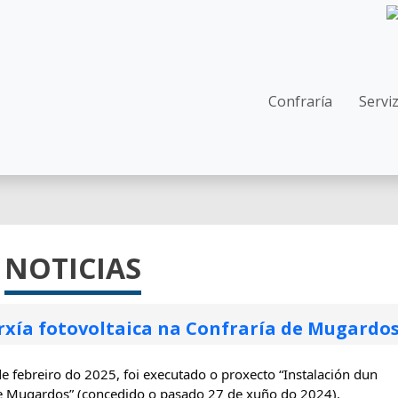
Navegació
Confraría
Servi
NOTICIAS
rxía fotovoltaica na Confraría de Mugardo
 febreiro do 2025, foi executado o proxecto “Instalación dun 
 de Mugardos” (concedido o pasado 27 de xuño do 2024).