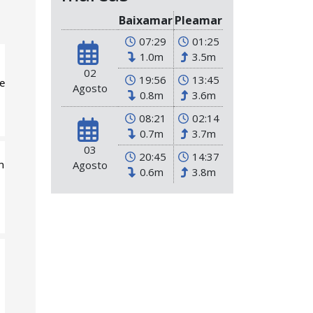
Baixamar
Pleamar
07:29
01:25
1.0m
3.5m
02
19:56
13:45
 
Agosto
0.8m
3.6m
08:21
02:14
0.7m
3.7m
03
20:45
14:37
 
Agosto
0.6m
3.8m