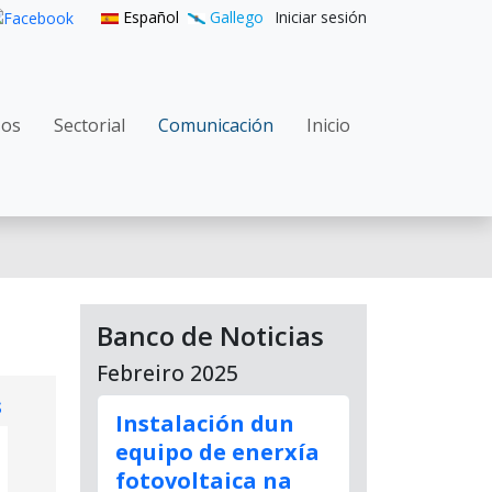
User accoun
Español
Gallego
Iniciar sesión
n principal
zos
Sectorial
Comunicación
Inicio
Banco de Noticias
Febreiro 2025
s
Instalación dun
equipo de enerxía
fotovoltaica na