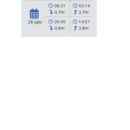
08:21
02:14
0.7m
3.7m
20:45
14:37
28 Julio
0.6m
3.8m