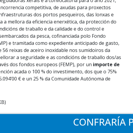
reguladoras xerais e a convocatoria para o ano 2021,
oncorrencia competitiva, de axudas para proxectos
infraestruturas dos portos pesqueiros, das lonxas e
a mellora da eficiencia enerxética, da protección do
dicións de traballo e da calidade e do control e
esembarcados da pesca, cofinanciada polo Fondo
MP) e tramitada como expediente anticipado de gasto,
de 56 reixas de aceiro inoxidable nos sumidoiros da
llorar a seguridade e as condicións de traballo dos/as
través dos fondos europeos (FEMP), por un
importe de
nción acada o 100 % do investimento, dos que o 75%
5.094’00 € e un 25 % da Comunidade Autónoma de
KB)
CONFRARÍA P