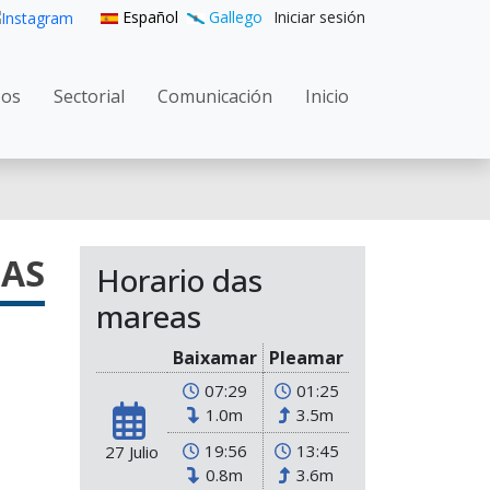
User accoun
Español
Gallego
Iniciar sesión
n principal
zos
Sectorial
Comunicación
Inicio
GAS
Horario das
mareas
Baixamar
Pleamar
07:29
01:25
1.0m
3.5m
19:56
13:45
27 Julio
0.8m
3.6m